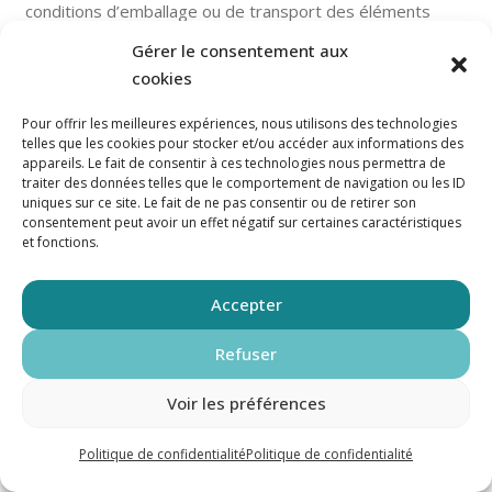
conditions d’emballage ou de transport des éléments
commandés, dûment acceptées par écrit par le LOUEUR,
Gérer le consentement aux
les coûts liés feront l’objet d’une facturation spécifique
cookies
complémentaire qui sera fixée et justifiée par le LOUEUR.
Pour offrir les meilleures expériences, nous utilisons des technologies
telles que les cookies pour stocker et/ou accéder aux informations des
8.3. Emission de réserves par le
appareils. Le fait de consentir à ces technologies nous permettra de
traiter des données telles que le comportement de navigation ou les ID
LOCATAIRE – Notification de tout
uniques sur ce site. Le fait de ne pas consentir ou de retirer son
défaut de conformité du Matériel
consentement peut avoir un effet négatif sur certaines caractéristiques
et fonctions.
Le LOCATAIRE est tenu de vérifier l’état apparent du
Matériel livré dès sa réception.
Accepter
En cas de Matériel manquant ou détérioré lors du
Refuser
transport, le LOCATAIRE devra formuler toutes les
réserves nécessaires au LOUEUR par téléphone, dans un
Voir les préférences
délai de vingt-quatre heures après réception du Matériel.
Ces réserves devront être justifiées par courriel adressé
Politique de confidentialité
Politique de confidentialité
à
contact@procust.fr
, avec toutes pièces utiles