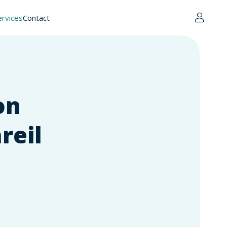
rvices
Contact
on
reil