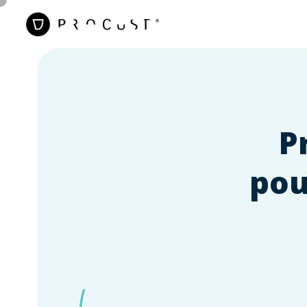
P
pou