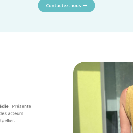
Contactez-nous
édie
. Présente
 des acteurs
pellier.