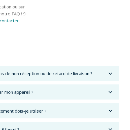
cation ou sur
otre FAQ ! Si
contacter
.
as de non réception ou de retard de livraison ?
r mon appareil ?
ement dois-je utiliser ?
il fourni ?