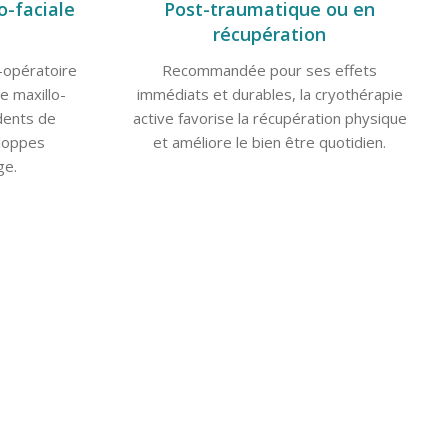
o-faciale
Post-traumatique ou en
récupération
opératoire
Recommandée pour ses effets
e maxillo-
immédiats et durables, la cryothérapie
 dents de
active favorise la récupération physique
loppes
et améliore le bien être quotidien.
ge.