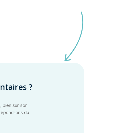
taires ?
, bien sur son
s répondrons du